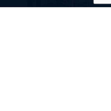
«ТетраПласт» — надежные конструкции, которые
служат долго и радуют глаз!
Главная
Каталог
Новости
+38 (048) 737-34-34
+38 (096) 924-41-44
info@tetra-plast.com.ua
Одесса, ул. Нежинская, 55
© Copyrights 2026