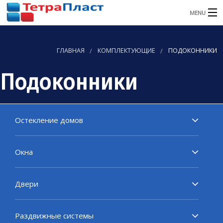
MENU
ГЛАВНАЯ
ГЛАВНАЯ
КОМПЛЕКТУЮЩИЕ
ПОДОКОННИКИ
О КОМПАНИИ
Подоконники
КАТАЛОГ
УСЛУГИ
Остекление домов
НАШИ РАБОТЫ
АКЦИИ
Окна
ОТЗЫВЫ
Двери
КОНТАКТЫ
Раздвижные системы
Заказать звонок