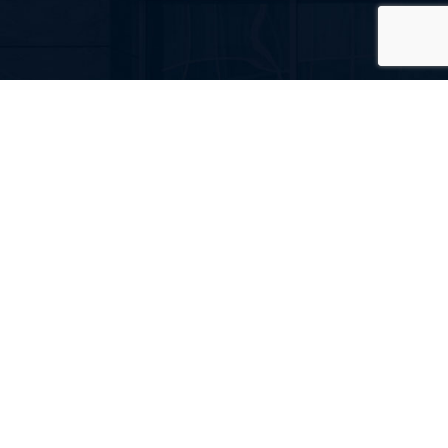
«ТетраПласт» — надежные конструкции, которые
служат долго и радуют глаз!
Главная
Каталог
Новости
+38 (048) 737-34-34
+38 (096) 924-41-44
info@tetra-plast.com.ua
Одесса, ул. Нежинская, 55