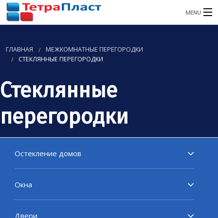
MENU
ГЛАВНАЯ
ГЛАВНАЯ
МЕЖКОМНАТНЫЕ ПЕРЕГОРОДКИ
О КОМПАНИИ
СТЕКЛЯННЫЕ ПЕРЕГОРОДКИ
КАТАЛОГ
Стеклянные
УСЛУГИ
перегородки
НАШИ РАБОТЫ
АКЦИИ
Остекление домов
ОТЗЫВЫ
Окна
КОНТАКТЫ
Двери
Заказать звонок