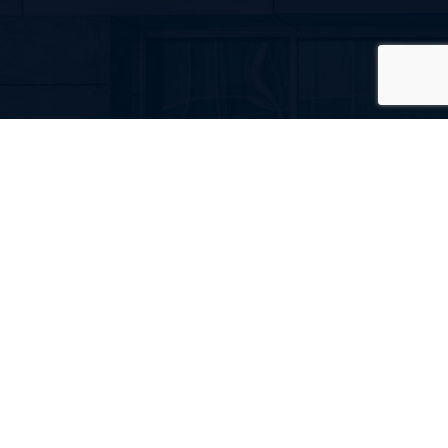
«ТетраПласт» — надежные конструкции, которые
служат долго и радуют глаз!
Главная
Каталог
Новости
+38 (048) 737-34-34
+38 (096) 924-41-44
info@tetra-plast.com.ua